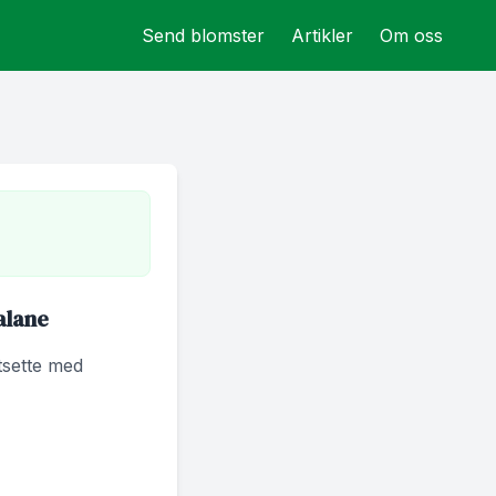
Send blomster
Artikler
Om oss
alane
rtsette med