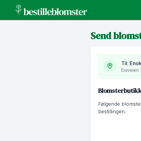
bestilleblomster.no
Send bloms
Til:
Enok
Eiaveien
Blomsterbutikk
Følgende blomsterb
bestillingen.