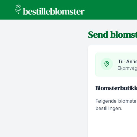
bestilleblomster.no
Send bloms
Til:
Anne
Ekornveg
Blomsterbutikke
Følgende blomsterb
bestillingen.