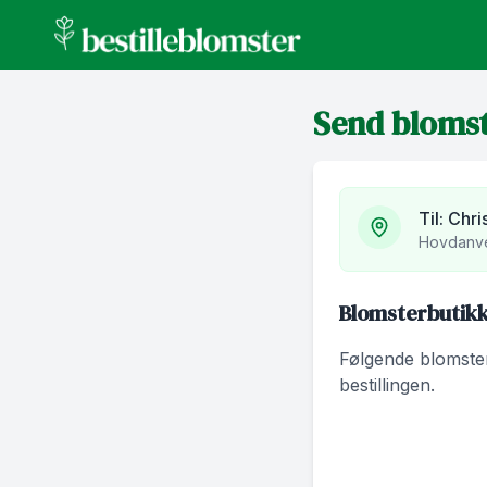
bestilleblomster.no
Send bloms
Til:
Chri
Hovdanve
Blomsterbutikk
Følgende blomsterb
bestillingen.