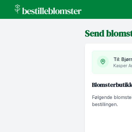
bestilleblomster.no
Send bloms
Til:
Bjør
Kasper A
Blomsterbutikke
Følgende blomsterb
bestillingen.