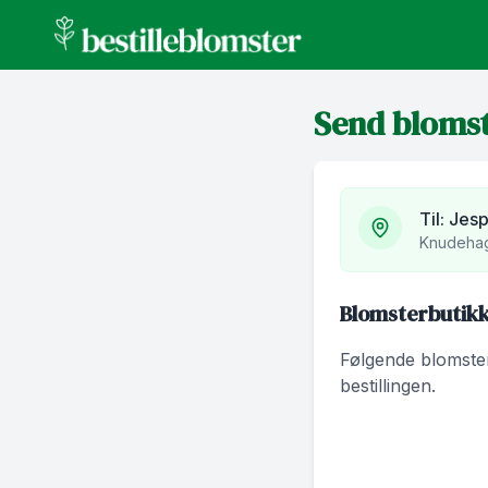
bestilleblomster.no
Send bloms
Til:
Jesp
Knudehag
Blomsterbutikk
Følgende blomsterb
bestillingen.