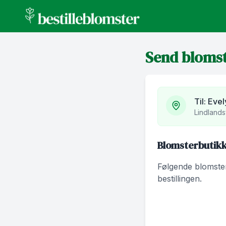
bestilleblomster.no
Send bloms
Til:
Evel
Lindlands
Blomsterbutikk
Følgende blomsterb
bestillingen.