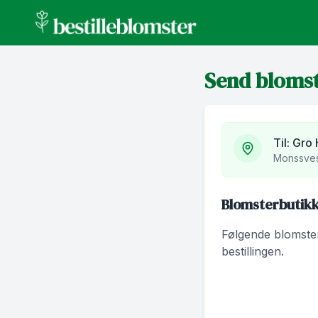
bestilleblomster.no
Send bloms
Til:
Gro
Monssves
Blomsterbutikk
Følgende blomsterb
bestillingen.