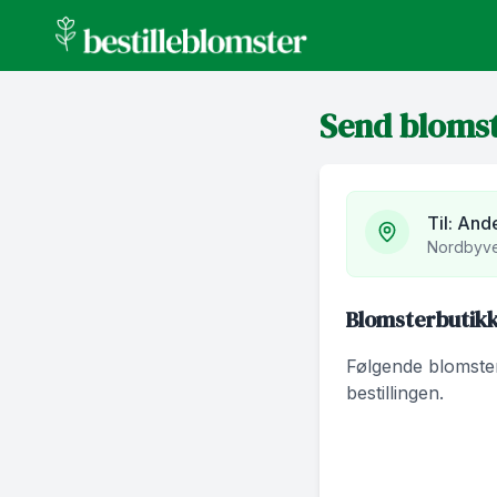
bestilleblomster.no
Send bloms
Til:
Ande
Nordbyve
Blomsterbutikke
Følgende blomsterb
bestillingen.