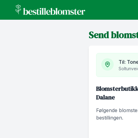
bestilleblomster.no
Send bloms
Til:
Tone
Soltunvei
Blomsterbutikk
Dalane
Følgende blomsterb
bestillingen.